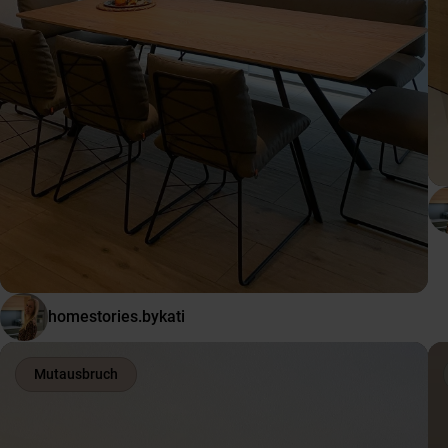
homestories.bykati
Mutausbruch