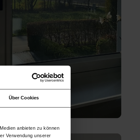
Über Cookies
homestories.bykati
e Medien anbieten zu können
hrer Verwendung unserer