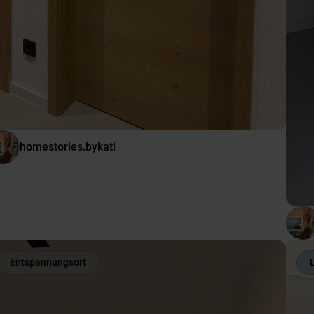
homestories.bykati
Entspannungsort