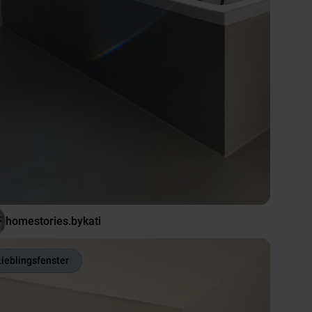
homestories.bykati
Lieblingsfenster