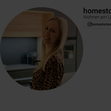
homesto
Wohnen am La
homestories